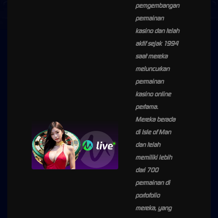
pemgembangan
permainan
kasino dan telah
aktif sejak 1994
saat mereka
meluncurkan
permainan
kasino online
pertama.
Mereka berada
di Isle of Man
dan telah
memiliki lebih
dari 700
permainan di
portofolio
mereka, yang