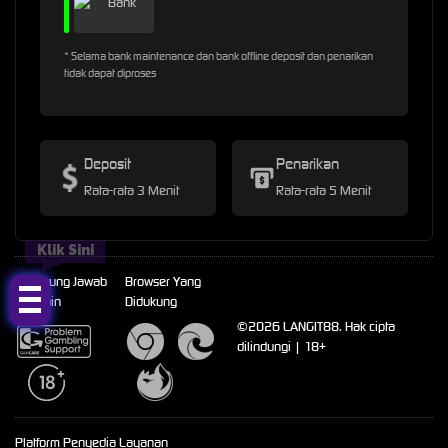
* Selama bank maintenance dan bank offline deposit dan penarikan
tidak dapat diproses
Deposit
Penarikan
Rata-rata 3 Menit
Rata-rata 5 Menit
Klik Sini
Tanggung Jawab
Browser Yang
Bermain
Didukung
©2026 LANGIT88. Hak cipta
dilindungi | 18+
Platform Penyedia Layanan