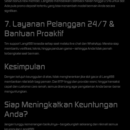
Selain bonus new member, Langit88 memberikan cashback harian hingga 0.5% untuk slot.
Ada pula promo deposit tertentu yang bisa menambah modal bermain Anda secara
signifikan.
7. Layanan Pelanggan 24/7 &
Bantuan Proaktif
Tim support Langit88 tersedia setiap saat melalui live chat dan WhatsApp. Mereka siap
membantu verifikasi, teknis, hingga panduan game—sehingga Anda tidak pernah
terbengkalai saat bermain.
Kesimpulan
Dengan ketujuh keunggulan di atas, tidak mengherankan jika slot gacor di Langit88
memberikan nilai lebih bagi pemain. Dari RTP tinggi dan provider resmi, hingga transaksi
cepat dan customer care ramah, semua dirancang agar pengalaman Anda benar‑benar
menguntungkan.
Siap Meningkatkan Keuntungan
Anda?
Jangan tunggu kemenangan berikutnya—bergabunglah sekarang dan nikmati semua
keunggulan Langit88!