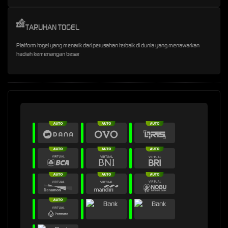
TARUHAN TOGEL
Platform togel yang menarik dari perusahan terbaik di dunia yang menawarkan
hadiah kemenangan besar