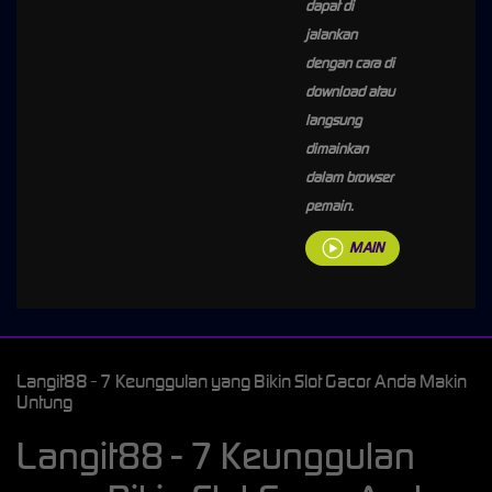
dapat di
jalankan
dengan cara di
download atau
langsung
dimainkan
dalam browser
pemain.
MAIN
Langit88 - 7 Keunggulan yang Bikin Slot Gacor Anda Makin
Untung
Langit88 - 7 Keunggulan