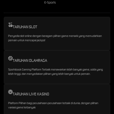
E-Sports
TARUHAN SLOT
Penyedia slot online dengan beragam pilihan game menarik yang memudahkan
pemain untuk mencapai jackpot
TARUHAN OLAHRAGA
Sportsbook Gaming Platform Terbaik menawarkan lebih banyak game, odds yang
lebih tinggi, dan menyediakan pilihan yang lebih banyak untuk pemain.
TARUHAN LIVE KASINO
Platform Pilihan bagi perusahaan-perusahaan terbaik di dunia, dengan pilihan
variasi game terbanyak