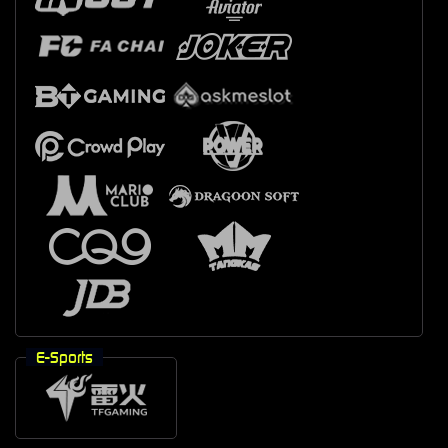
E-Sports