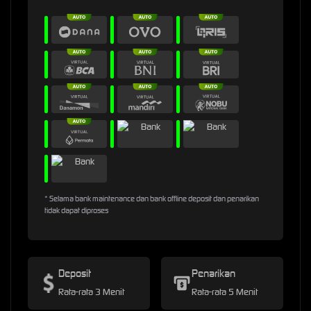
* Selama bank maintenance dan bank offline deposit dan penarikan
tidak dapat diproses
Deposit
Penarikan
Rata-rata 3 Menit
Rata-rata 5 Menit