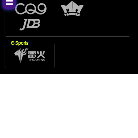
E-Sports