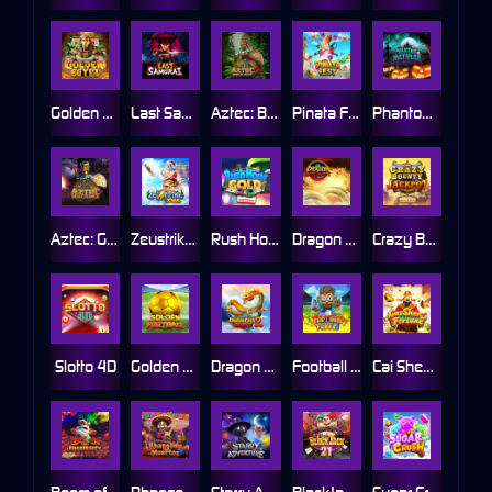
Golden Egypt
Last Samurai
Aztec: Bonus Hunt 2
Pinata Fest
Phantom Multiplier
Aztec: Gold Temple
Zeustrike Xmas
Rush Hour Gold
Dragon Chi’s Quest
Crazy Bounty: Jackpot
Slotto 4D
Golden Football
Dragon Chi's Quest 2
Football Fever
Cai Shen Fortune