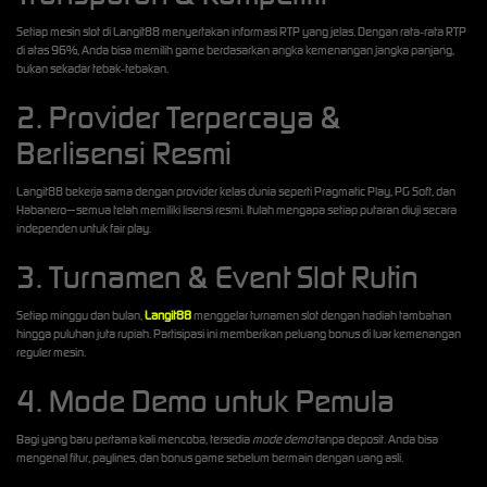
Setiap mesin slot di Langit88 menyertakan informasi RTP yang jelas. Dengan rata‑rata RTP
di atas 96%, Anda bisa memilih game berdasarkan angka kemenangan jangka panjang,
bukan sekadar tebak‑tebakan.
2. Provider Terpercaya &
Berlisensi Resmi
Langit88 bekerja sama dengan provider kelas dunia seperti Pragmatic Play, PG Soft, dan
Habanero—semua telah memiliki lisensi resmi. Itulah mengapa setiap putaran diuji secara
independen untuk fair play.
3. Turnamen & Event Slot Rutin
Setiap minggu dan bulan,
Langit88
menggelar turnamen slot dengan hadiah tambahan
hingga puluhan juta rupiah. Partisipasi ini memberikan peluang bonus di luar kemenangan
reguler mesin.
4. Mode Demo untuk Pemula
Bagi yang baru pertama kali mencoba, tersedia
mode demo
tanpa deposit. Anda bisa
mengenal fitur, paylines, dan bonus game sebelum bermain dengan uang asli.