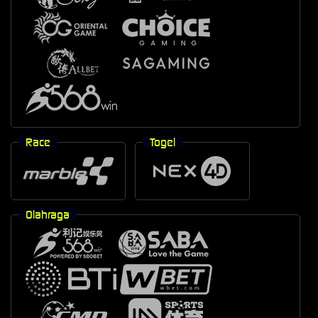
Race
Togel
Olahraga