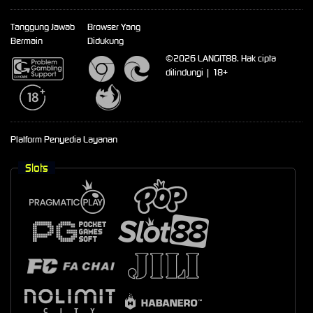
Tanggung Jawab
Browser Yang
Bermain
Didukung
©2026 LANGIT88. Hak cipta
dilindungi | 18+
Platform Penyedia Layanan
Slots