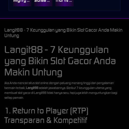
Mighty Hercules
Slot88 Wisdom of Athena 1000
Thor vs Hercules
Langit88 - 7 Keunggulan yang Bikin Slot Gacor Anda Makin
Untung
Langit88 - 7 Keunggulan
yang Bikin Slot Gacor Anda
Makin Untung
Jika Anda mencari situs slot online dengan peluang menang tinggi dan pengalaman
bermain terbaik,
Langit88
adalah jawabannya. Berikut 7 keunggulan utama yang
membuat slot gacor di Langit88 tidak hanya seru, tapi juga lebih menguntungkan bagi
setiap pemain.
1. Return to Player (RTP)
Transparan & Kompetitif