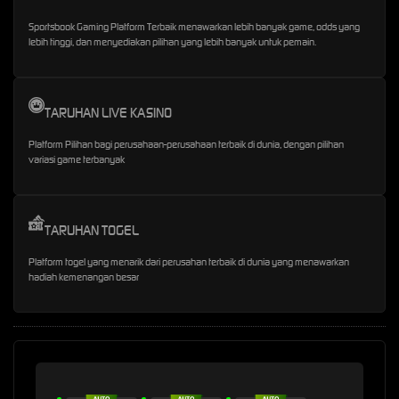
Sportsbook Gaming Platform Terbaik menawarkan lebih banyak game, odds yang
lebih tinggi, dan menyediakan pilihan yang lebih banyak untuk pemain.
TARUHAN LIVE KASINO
Platform Pilihan bagi perusahaan-perusahaan terbaik di dunia, dengan pilihan
variasi game terbanyak
TARUHAN TOGEL
Platform togel yang menarik dari perusahan terbaik di dunia yang menawarkan
hadiah kemenangan besar