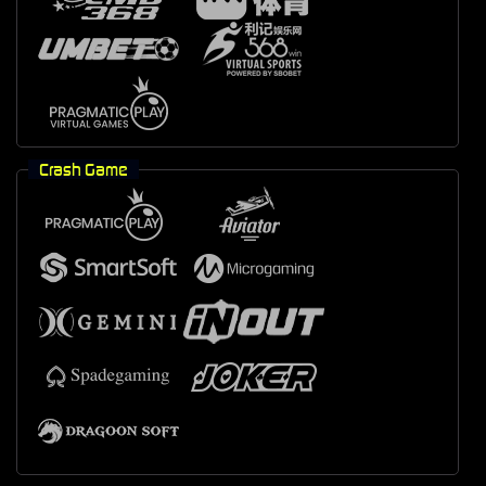
Crash Game