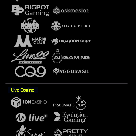
Live Casino